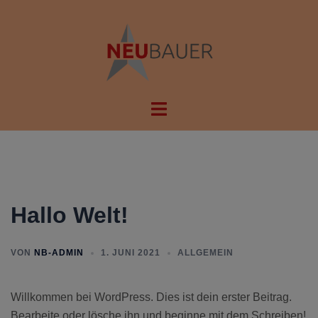
Zum
Inhalt
springen
Menü
umschalten
Hallo Welt!
VON
NB-ADMIN
1. JUNI 2021
ALLGEMEIN
Willkommen bei WordPress. Dies ist dein erster Beitrag.
Bearbeite oder lösche ihn und beginne mit dem Schreiben!